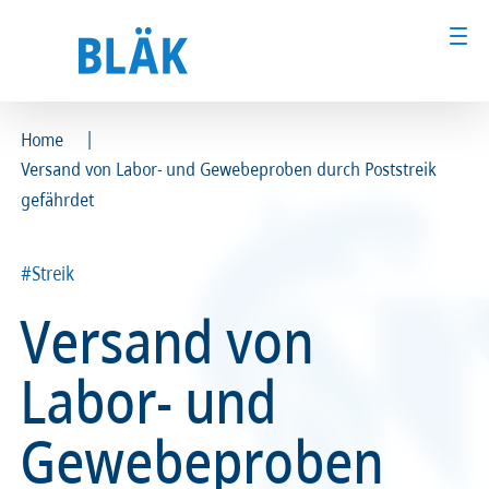
|
Home
Versand von Labor- und Gewebeproben durch Poststreik
Ärztinnen und Ärzte
Ärztinnen und Ärzte
gefährdet
MFA & Fachpersonal
MFA & Fachpersonal
#Streik
Patientinnen und Patienten
Patientinnen und Patienten
Versand von
Kammer & Politik
Kammer & Politik
Labor- und
Presse
Presse
Gewebeproben
Karriere
Karriere