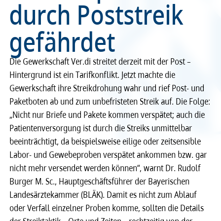
durch Poststreik
Recht
Recht
gefährdet
Service & Kontakt
Service & Kontakt
Die Gewerkschaft Ver.di streitet derzeit mit der Post –
meineBLÄK
meineBLÄK
Hintergrund ist ein Tarifkonflikt. Jetzt machte die
Gewerkschaft ihre Streikdrohung wahr und rief Post- und
Paketboten ab und zum unbefristeten Streik auf. Die Folge:
„Nicht nur Briefe und Pakete kommen verspätet; auch die
Patientenversorgung ist durch die Streiks unmittelbar
beeinträchtigt, da beispielsweise eilige oder zeitsensible
Labor- und Gewebeproben verspätet ankommen bzw. gar
nicht mehr versendet werden können“, warnt Dr. Rudolf
Burger M. Sc., Hauptgeschäftsführer der Bayerischen
Landesärztekammer (BLÄK). Damit es nicht zum Ablauf
oder Verfall einzelner Proben komme, sollten die Details