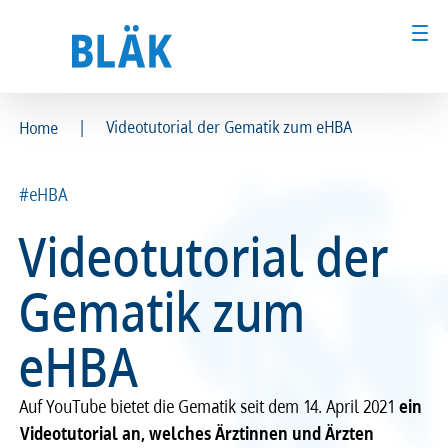
|
Video­tu­to­rial der Gema­tik zum eHBA
Home
Ärztinnen und Ärzte
Ärztinnen und Ärzte
#eHBA
MFA & Fachpersonal
MFA & Fachpersonal
Video­tu­to­rial der
Patientinnen und Patienten
Patientinnen und Patienten
Gema­tik zum
Kammer & Politik
Kammer & Politik
eHBA
Presse
Presse
Auf YouTube bietet die Gematik seit dem 14. April 2021
ein
Karriere
Karriere
Videotutorial an, welches Ärztinnen und Ärzten