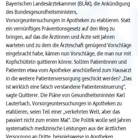
Bayerischen Landesärztekammer (BLÄK), die Ankündigung
des Bundesgesundheitsministers,
Recht
Recht
Vorsorgeuntersuchungen in Apotheken zu etablieren. Statt
ein vernünftiges Präventionsgesetz auf den Weg zu
Service & Kontakt
Service & Kontakt
bringen, auf das die Ärztinnen und Ärzte seit Jahren
warteten und zu dem die Ärzteschaft genügend Vorschläge
meineBLÄK
meineBLÄK
eingebracht habe, kämen nun Vorschläge, die man nur mit
Kopfschütteln quittieren könne. Sollten Patientinnen und
Patienten etwa vom Apotheker anschließend zum Hausarzt
in die weitere Patientenversorgung geschickt werden? „Das
ist wirklich eine falsch verstandene Patientensteuerung“,
sagte Quitterer. Die Pläne von Gesundheitsminister Karl
Lauterbach, Vorsorgeuntersuchungen in Apotheken zu
etablieren, seien Teil einer „verkehrten Welt, aber das
passiert nicht zum ersten Mal“. Die Politik wolle seit Jahren
systematisch medizinische Leistungen aus der ärztlichen
Versorgung an Dritte, beispielsweise in Apotheken,