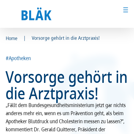
|
Vorsorge gehört in die Arztpraxis!
Home
Ärztinnen und Ärzte
Ärztinnen und Ärzte
#Apotheken
MFA & Fachpersonal
MFA & Fachpersonal
Vorsorge gehört in
Patientinnen und Patienten
Patientinnen und Patienten
die Arztpraxis!
Kammer & Politik
Kammer & Politik
„Fällt dem Bundesgesundheitsministerium jetzt gar nichts
Presse
Presse
anderes mehr ein, wenn es um Prävention geht, als beim
Apotheker Blutdruck und Cholesterin messen zu lassen?“,
Karriere
Karriere
kommentiert Dr. Gerald Quitterer, Präsident der