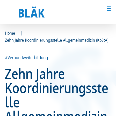
|
Home
Zehn Jahre Koordinierungsstelle Allgemeinmedizin (KoStA)
Ärztinnen und Ärzte
Ärztinnen und Ärzte
MFA & Fachpersonal
MFA & Fachpersonal
#Verbundweiterbildung
Zehn Jahre
Patientinnen und Patienten
Patientinnen und Patienten
Koordinierungsste
Kammer & Politik
Kammer & Politik
lle
Presse
Presse
Karriere
Karriere