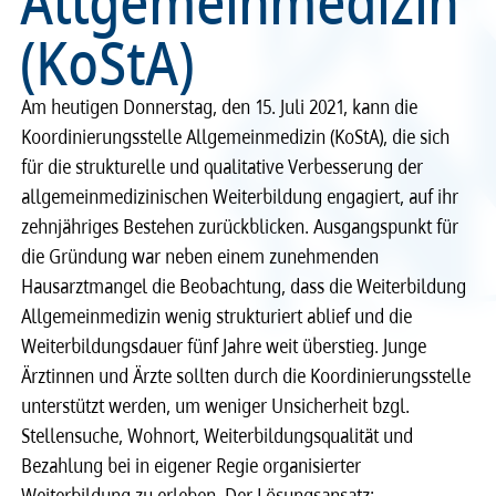
Allgemeinmedizin
(KoStA)
Recht
Recht
Service & Kontakt
Service & Kontakt
Am heutigen Donnerstag, den 15. Juli 2021, kann die
Koordinierungsstelle Allgemeinmedizin (KoStA), die sich
meineBLÄK
meineBLÄK
für die strukturelle und qualitative Verbesserung der
allgemeinmedizinischen Weiterbildung engagiert, auf ihr
zehnjähriges Bestehen zurückblicken. Ausgangspunkt für
die Gründung war neben einem zunehmenden
Hausarztmangel die Beobachtung, dass die Weiterbildung
Allgemeinmedizin wenig strukturiert ablief und die
Weiterbildungsdauer fünf Jahre weit überstieg. Junge
Ärztinnen und Ärzte sollten durch die Koordinierungsstelle
unterstützt werden, um weniger Unsicherheit bzgl.
Stellensuche, Wohnort, Weiterbildungsqualität und
Bezahlung bei in eigener Regie organisierter
Weiterbildung zu erleben. Der Lösungsansatz: