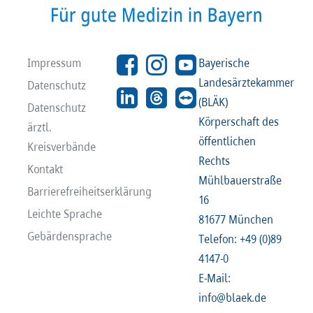
Impressum
Bayerische
Landesärztekammer
Datenschutz
(BLÄK)
Datenschutz
Körperschaft des
ärztl.
öffentlichen
Kreisverbände
Rechts
Kontakt
Mühlbauerstraße
Barrierefreiheitserklärung
16
Leichte Sprache
81677 München
Gebärdensprache
Telefon: +49 (0)89
4147-0
E-Mail:
info@blaek.de