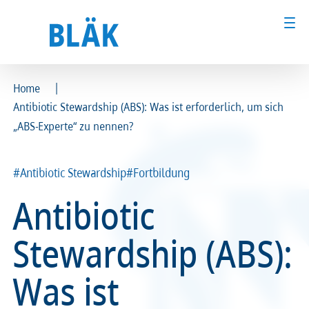
|
Home
Antibiotic Stewardship (ABS): Was ist erforderlich, um sich
Ärztinnen und Ärzte
Ärztinnen und Ärzte
„ABS-Experte“ zu nennen?
MFA & Fachpersonal
MFA & Fachpersonal
#Antibiotic Stewardship
#Fortbildung
Patientinnen und Patienten
Patientinnen und Patienten
Antibiotic
Kammer & Politik
Kammer & Politik
Stewardship (ABS):
Presse
Presse
Was ist
Karriere
Karriere