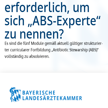
erforderlich, um
Recht
Recht
sich „ABS-Experte“
Service & Kontakt
Service & Kontakt
zu nennen?
meineBLÄK
meineBLÄK
Es sind die fünf Module gemäß aktu­ell gülti­ger struk­tu­rier­
ter curri­cu­la­rer Fort­bil­dung „Anti­bi­o­tic Stewar­ship (ABS)“
voll­stän­dig zu absol­vie­ren.