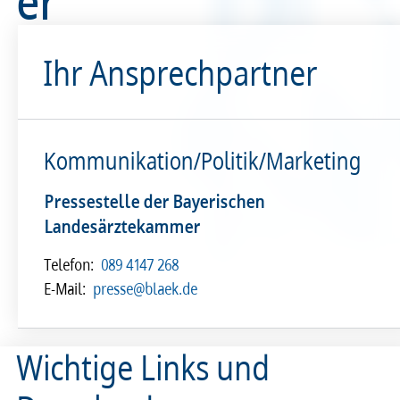
er
Recht
Recht
Ihr Ansprechpartner
Service & Kontakt
Service & Kontakt
meineBLÄK
meineBLÄK
Kommunikation/Politik/Marketing
Pressestelle der Bayerischen
Landesärztekammer
Telefon:
089 4147 268
E-Mail:
presse@blaek.de
Wichtige Links und