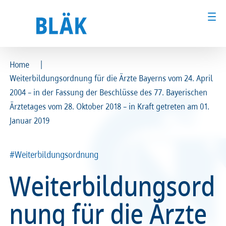
|
Home
Weiterbildungsordnung für die Ärzte Bayerns vom 24. April
Ärztinnen und Ärzte
Ärztinnen und Ärzte
2004 – in der Fassung der Beschlüsse des 77. Bayerischen
Ärztetages vom 28. Oktober 2018 – in Kraft getreten am 01.
MFA & Fachpersonal
MFA & Fachpersonal
Januar 2019
Patientinnen und Patienten
Patientinnen und Patienten
#Weiterbildungsordnung
Kammer & Politik
Kammer & Politik
Weiterbildungsord
Presse
Presse
nung für die Ärzte
Karriere
Karriere