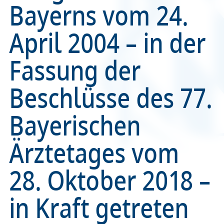
Bayerns vom 24.
Recht
Recht
April 2004 – in der
Service & Kontakt
Service & Kontakt
Fassung der
meineBLÄK
meineBLÄK
Beschlüsse des 77.
Bayerischen
Ärztetages vom
28. Oktober 2018 –
in Kraft getreten