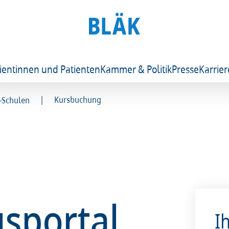
ientinnen und Patienten
Kammer & Politik
Presse
Karrier
|
Kursbuchung
r-Schulen
sportal
I