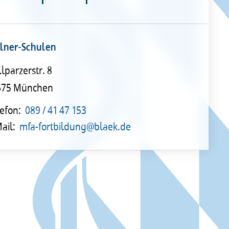
lner-Schulen
llparzerstr. 8
675 München
efon:
089 / 41 47 153
ail:
mfa-fortbildung@blaek.de