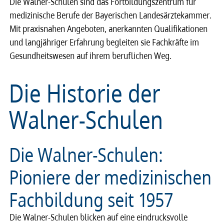
Die Walner-Schulen sind das Fortbildungszentrum für
Service & Kontakt
Service & Kontakt
medizinische Berufe der Bayerischen Landesärztekammer.
Mit praxisnahen Angeboten, anerkannten Qualifikationen
meineBLÄK
meineBLÄK
und langjähriger Erfahrung begleiten sie Fachkräfte im
Gesundheitswesen auf ihrem beruflichen Weg.
Die Historie der
Walner-Schulen
Die Walner-Schulen:
Pioniere der medizinischen
Fachbildung seit 1957
Die Walner-Schulen blicken auf eine eindrucksvolle