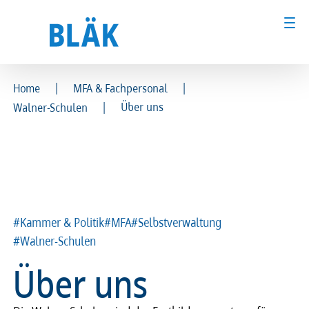
Ärztinnen und Ärzte
Ärztinnen und Ärzte
|
|
Home
MFA & Fachpersonal
MFA & Fachpersonal
MFA & Fachpersonal
|
Über uns
Walner-Schulen
Patientinnen und Patienten
Patientinnen und Patienten
Kammer & Politik
Kammer & Politik
Presse
Presse
#Kammer & Politik
#MFA
#Selbstverwaltung
#Walner-Schulen
Karriere
Karriere
Über uns
Recht
Recht