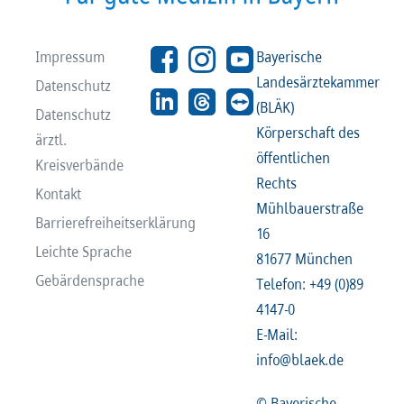
Impressum
Bayerische
Landesärztekammer
Datenschutz
(BLÄK)
Datenschutz
Körperschaft des
ärztl.
öffentlichen
Kreisverbände
Rechts
Kontakt
Mühlbauerstraße
Barrierefreiheitserklärung
16
Leichte Sprache
81677 München
Gebärdensprache
Telefon: +49 (0)89
4147-0
E-Mail:
info@blaek.de
© Bayerische