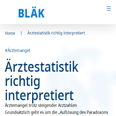
|
Ärztestatistik richtig interpretiert
Home
Ärztinnen und Ärzte
Ärztinnen und Ärzte
#Ärztemangel
MFA & Fachpersonal
MFA & Fachpersonal
Ärztestatistik
Patientinnen und Patienten
Patientinnen und Patienten
richtig
Kammer & Politik
Kammer & Politik
interpretiert
Presse
Presse
Ärztemangel trotz steigender Arztzahlen
Karriere
Karriere
Grundsätzlich geht es um die „Auflösung des Paradoxons