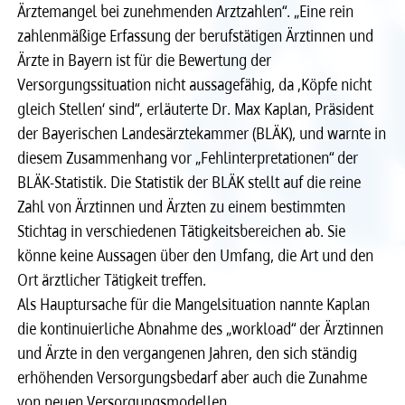
Ärztemangel bei zunehmenden Arztzahlen“. „Eine rein
Recht
Recht
zahlenmäßige Erfassung der berufstätigen Ärztinnen und
Ärzte in Bayern ist für die Bewertung der
Versorgungssituation nicht aussagefähig, da ‚Köpfe nicht
Service & Kontakt
Service & Kontakt
gleich Stellen‘ sind“, erläuterte Dr. Max Kaplan, Präsident
der Bayerischen Landesärztekammer (BLÄK), und warnte in
meineBLÄK
meineBLÄK
diesem Zusammenhang vor „Fehlinterpretationen“ der
BLÄK-Statistik. Die Statistik der BLÄK stellt auf die reine
Zahl von Ärztinnen und Ärzten zu einem bestimmten
Stichtag in verschiedenen Tätigkeitsbereichen ab. Sie
könne keine Aussagen über den Umfang, die Art und den
Ort ärztlicher Tätigkeit treffen.
Als Hauptursache für die Mangelsituation nannte Kaplan
die kontinuierliche Abnahme des „workload“ der Ärztinnen
und Ärzte in den vergangenen Jahren, den sich ständig
erhöhenden Versorgungsbedarf aber auch die Zunahme
von neuen Versorgungsmodellen.