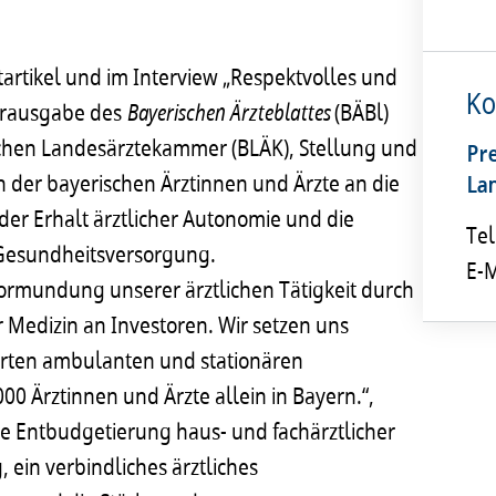
artikel und im Interview „Respektvolles und
Ko
arausgabe des
Bayerischen Ärzteblattes
(BÄBl)
ischen Landesärztekammer (BLÄK), Stellung und
Pr
n der bayerischen Ärztinnen und Ärzte an die
La
er Erhalt ärztlicher Autonomie und die
Tel
 Gesundheitsversorgung.
E-M
rmundung unserer ärztlichen Tätigkeit durch
 Medizin an Investoren. Wir setzen uns
hrten ambulanten und stationären
00 Ärztinnen und Ärzte allein in Bayern.“,
die Entbudgetierung haus- und fachärztlicher
 ein verbindliches ärztliches