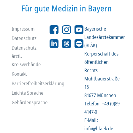
Impressum
Bayerische
Landesärztekammer
Datenschutz
(BLÄK)
Datenschutz
Körperschaft des
ärztl.
öffentlichen
Kreisverbände
Rechts
Kontakt
Mühlbauerstraße
Barrierefreiheitserklärung
16
Leichte Sprache
81677 München
Gebärdensprache
Telefon: +49 (0)89
4147-0
E-Mail:
info@blaek.de