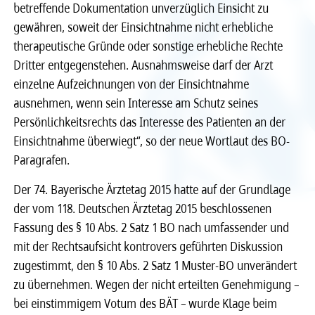
betreffende Dokumentation unverzüglich Einsicht zu
gewähren, soweit der Einsichtnahme nicht erhebliche
Recht
Recht
therapeutische Gründe oder sonstige erhebliche Rechte
Dritter entgegenstehen. Ausnahmsweise darf der Arzt
Service & Kontakt
Service & Kontakt
einzelne Aufzeichnungen von der Einsichtnahme
ausnehmen, wenn sein Interesse am Schutz seines
meineBLÄK
meineBLÄK
Persönlichkeitsrechts das Interesse des Patienten an der
Einsichtnahme überwiegt“, so der neue Wortlaut des BO-
Paragrafen.
Der 74. Bayerische Ärztetag 2015 hatte auf der Grundlage
der vom 118. Deutschen Ärztetag 2015 beschlossenen
Fassung des § 10 Abs. 2 Satz 1 BO nach umfassender und
mit der Rechtsaufsicht kontrovers geführten Diskussion
zugestimmt, den § 10 Abs. 2 Satz 1 Muster-BO unverändert
zu übernehmen. Wegen der nicht erteilten Genehmigung –
bei einstimmigem Votum des BÄT – wurde Klage beim