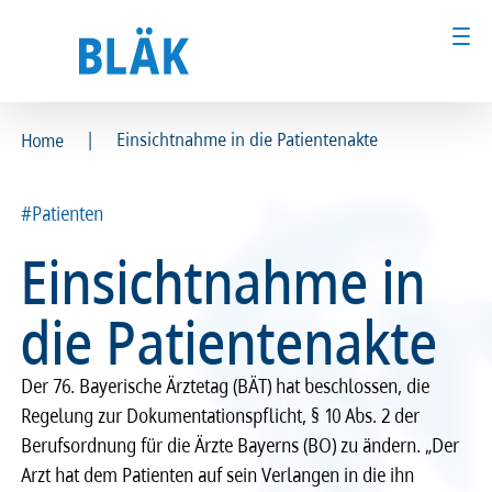
|
Einsichtnahme in die Patientenakte
Home
Ärztinnen und Ärzte
Ärztinnen und Ärzte
#Patienten
MFA & Fachpersonal
MFA & Fachpersonal
Einsichtnahme in
Patientinnen und Patienten
Patientinnen und Patienten
die Patientenakte
Kammer & Politik
Kammer & Politik
Der 76. Bayerische Ärztetag (BÄT) hat beschlossen, die
Presse
Presse
Regelung zur Dokumentationspflicht, § 10 Abs. 2 der
Berufsordnung für die Ärzte Bayerns (BO) zu ändern. „Der
Karriere
Karriere
Arzt hat dem Patienten auf sein Verlangen in die ihn