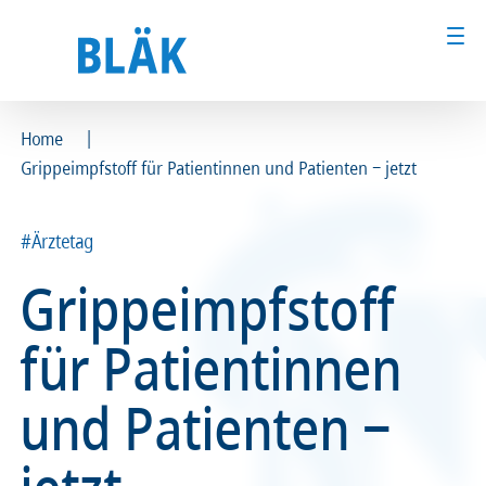
|
Home
Grippeimpfstoff für Patientinnen und Patienten ‒ jetzt
Ärztinnen und Ärzte
Ärztinnen und Ärzte
MFA & Fachpersonal
MFA & Fachpersonal
#Ärztetag
Grippeimpfstoff
Patientinnen und Patienten
Patientinnen und Patienten
für Patientinnen
Kammer & Politik
Kammer & Politik
und Patienten ‒
Presse
Presse
Karriere
Karriere