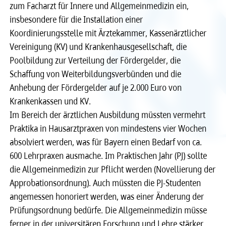
zum Facharzt für Innere und Allgemeinmedizin ein,
insbesondere für die Installation einer
Recht
Recht
Koordinierungsstelle mit Ärztekammer, Kassenärztlicher
Vereinigung (KV) und Krankenhausgesellschaft, die
Service & Kontakt
Service & Kontakt
Poolbildung zur Verteilung der Fördergelder, die
Schaffung von Weiterbildungsverbünden und die
meineBLÄK
meineBLÄK
Anhebung der Fördergelder auf je 2.000 Euro von
Krankenkassen und KV.
Im Bereich der ärztlichen Ausbildung müssten vermehrt
Praktika in Hausarztpraxen von mindestens vier Wochen
absolviert werden, was für Bayern einen Bedarf von ca.
600 Lehrpraxen ausmache. Im Praktischen Jahr (PJ) sollte
die Allgemeinmedizin zur Pflicht werden (Novellierung der
Approbationsordnung). Auch müssten die PJ-Studenten
angemessen honoriert werden, was einer Änderung der
Prüfungsordnung bedürfe. Die Allgemeinmedizin müsse
ferner in der universitären Forschung und Lehre stärker