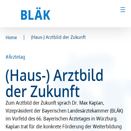
|
(Haus-) Arztbild der Zukunft
Home
Ärztinnen und Ärzte
Ärztinnen und Ärzte
#Ärztetag
MFA & Fachpersonal
MFA & Fachpersonal
(Haus-) Arztbild
Patientinnen und Patienten
Patientinnen und Patienten
der Zukunft
Kammer & Politik
Kammer & Politik
Zum Arztbild der Zukunft sprach Dr. Max Kaplan,
Presse
Presse
Vizepräsident der Bayerischen Landesärztekammer (BLÄK)
im Vorfeld des 66. Bayerischen Ärztetages in Würzburg.
Karriere
Karriere
Kaplan trat für die konkrete Förderung der Weiterbildung