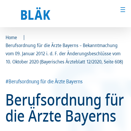
|
Home
Berufsordnung für die Ärzte Bayerns – Bekanntmachung
Ärztinnen und Ärzte
Ärztinnen und Ärzte
vom 09. Januar 2012 i. d. F. der Änderungsbeschlüsse vom
10. Oktober 2020 (Bayerisches Ärzteblatt 12/2020, Seite 608)
MFA & Fachpersonal
MFA & Fachpersonal
Patientinnen und Patienten
Patientinnen und Patienten
#Berufsordnung für die Ärzte Bayerns
Berufsordnung für
Kammer & Politik
Kammer & Politik
die Ärzte Bayerns
Presse
Presse
Karriere
Karriere