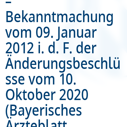
–
Bekanntmachung
Recht
Recht
vom 09. Januar
Service & Kontakt
Service & Kontakt
2012 i. d. F. der
meineBLÄK
meineBLÄK
Änderungsbeschlü
sse vom 10.
Oktober 2020
(Bayerisches
Ärzteblatt