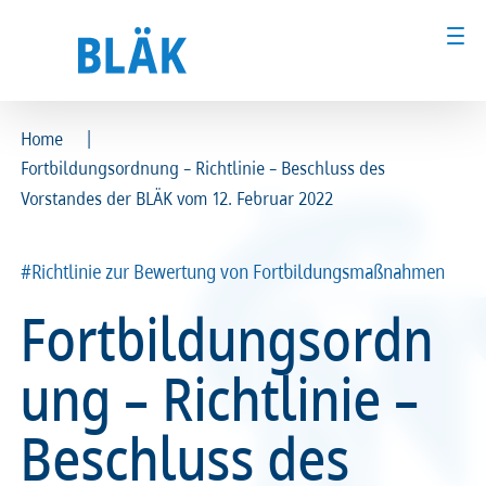
|
Home
Fortbildungsordnung – Richtlinie – Beschluss des
Ärztinnen und Ärzte
Ärztinnen und Ärzte
Vorstandes der BLÄK vom 12. Februar 2022
MFA & Fachpersonal
MFA & Fachpersonal
#Richtlinie zur Bewertung von Fortbildungsmaßnahmen
Patientinnen und Patienten
Patientinnen und Patienten
Fortbildungsordn
Kammer & Politik
Kammer & Politik
ung – Richtlinie –
Presse
Presse
Beschluss des
Karriere
Karriere