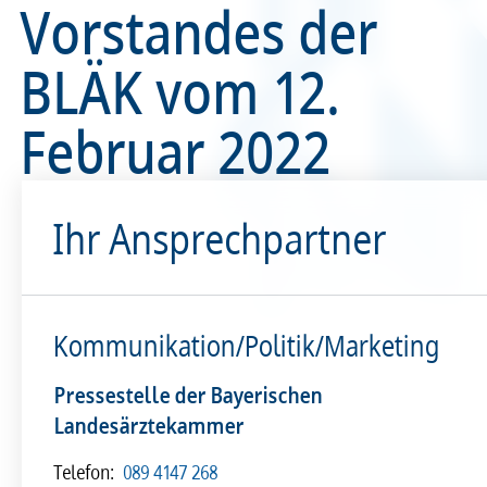
Vorstandes der
Recht
Recht
BLÄK vom 12.
Service & Kontakt
Service & Kontakt
Februar 2022
meineBLÄK
meineBLÄK
Ihr Ansprechpartner
Kommunikation/Politik/Marketing
Pressestelle der Bayerischen
Landesärztekammer
Telefon:
089 4147 268