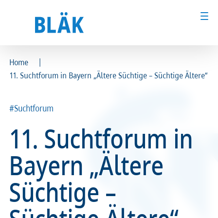
|
Home
11. Suchtforum in Bayern „Ältere Süchtige – Süchtige Ältere“
Ärztinnen und Ärzte
Ärztinnen und Ärzte
MFA & Fachpersonal
MFA & Fachpersonal
#Suchtforum
11. Suchtforum in
Patientinnen und Patienten
Patientinnen und Patienten
Bayern „Ältere
Kammer & Politik
Kammer & Politik
Süchtige –
Presse
Presse
Karriere
Karriere