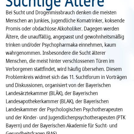
Süchtige Ältere“
Recht
Recht
Bei Sucht und Drogenmissbrauch denken die meisten
Menschen an Junkies, jugendliche Komatrinker, koksende
Service & Kontakt
Service & Kontakt
Promis oder obdachlose Alkoholiker. Dagegen werden
Ältere, die unauffällig, angepasst und gewohnheitsmäßig
meineBLÄK
meineBLÄK
trinken und/oder Psychopharmaka einnehmen, kaum
wahrgenommen. Insbesondere die Sucht älterer
Menschen, die meist hinter verschlossenen Türen im
Verborgenen stattfindet, wird häufig übersehen. Diesem
Problemkreis widmet sich das 11. Suchtforum in Vorträgen
und Diskussionen, organisiert von der Bayerischen
Landesärztekammer (BLÄK), der Bayerischen
Landesapothekerkammer (BLAK), der Bayerischen
Landeskammer der Psychologischen Psychotherapeuten
und der Kinder- und Jugendlichenpsychotherapeuten (PTK
Bayern) und der Bayerischen Akademie für Sucht- und
Gesundheitsfragen (BAS).