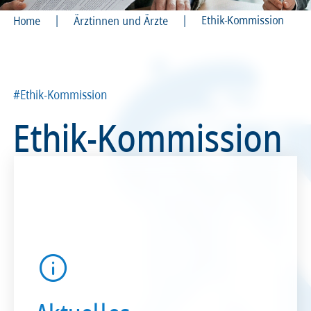
|
|
Ethik-Kommission
Home
Ärztinnen und Ärzte
Recht
Recht
Service & Kontakt
Service & Kontakt
#Ethik-Kommission
meineBLÄK
meineBLÄK
Ethik-Kommission