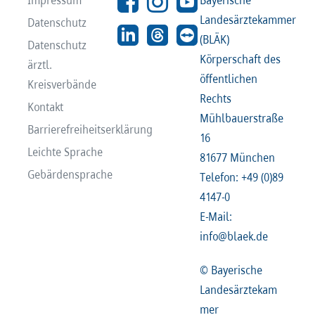
Landesärztekammer
Datenschutz
(BLÄK)
Datenschutz
Körperschaft des
ärztl.
öffentlichen
Kreisverbände
Rechts
Kontakt
Mühlbauerstraße
Barrierefreiheitserklärung
16
Leichte Sprache
81677 München
Gebärdensprache
Telefon: +49 (0)89
4147-0
E-Mail:
info@blaek.de
© Bayerische
Landesärztekam
mer