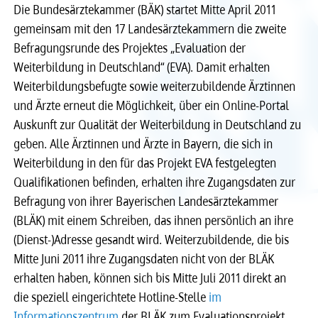
Die Bundesärztekammer (BÄK) startet Mitte April 2011
Recht
Recht
gemeinsam mit den 17 Landesärztekammern die zweite
Befragungsrunde des Projektes „Evaluation der
Service & Kontakt
Service & Kontakt
Weiterbildung in Deutschland“ (EVA). Damit erhalten
Weiterbildungsbefugte sowie weiterzubildende Ärztinnen
und Ärzte erneut die Möglichkeit, über ein Online-Portal
meineBLÄK
meineBLÄK
Auskunft zur Qualität der Weiterbildung in Deutschland zu
geben. Alle Ärztinnen und Ärzte in Bayern, die sich in
Weiterbildung in den für das Projekt EVA festgelegten
Qualifikationen befinden, erhalten ihre Zugangsdaten zur
Befragung von ihrer Bayerischen Landesärztekammer
(BLÄK) mit einem Schreiben, das ihnen persönlich an ihre
(Dienst-)Adresse gesandt wird. Weiterzubildende, die bis
Mitte Juni 2011 ihre Zugangsdaten nicht von der BLÄK
erhalten haben, können sich bis Mitte Juli 2011 direkt an
die speziell eingerichtete Hotline-Stelle
im
Informationszentrum
der BLÄK zum Evaluationsprojekt