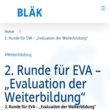
|
Home
2. Runde für EVA – „Evaluation der Weiterbildung“
Ärztinnen und Ärzte
Ärztinnen und Ärzte
MFA & Fachpersonal
MFA & Fachpersonal
#Weiterbildung
2. Runde für EVA –
Patientinnen und Patienten
Patientinnen und Patienten
„Evaluation der
Kammer & Politik
Kammer & Politik
Weiterbildung“
Presse
Presse
Karriere
Karriere
2. Runde für EVA – „Evaluation der Weiterbildung“