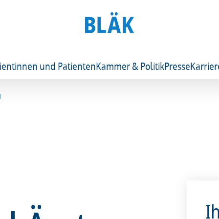
ientinnen und Patienten
Kammer & Politik
Presse
Karrier
g
I