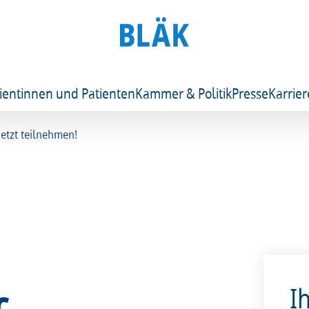
ientinnen und Patienten
Kammer & Politik
Presse
Karrier
jetzt teilnehmen!
I