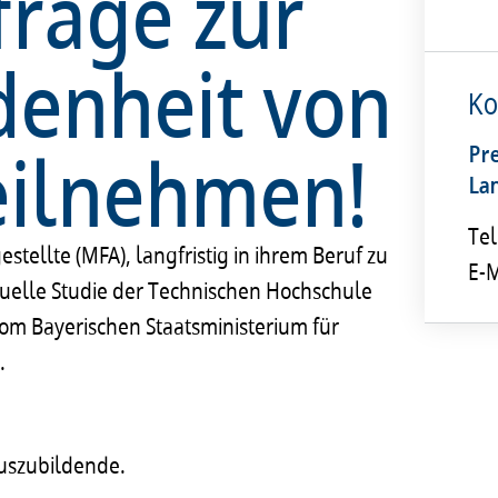
frage zur
denheit von
Ko
teilnehmen!
Pr
La
Tel
tellte (MFA), langfristig in ihrem Beruf zu
E-M
tuelle Studie der Technischen Hochschule
om Bayerischen Staatsministerium für
.
Auszubildende.