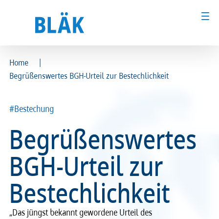
|
Home
Begrüßenswertes BGH-Urteil zur Bestechlichkeit
Ärztinnen und Ärzte
Ärztinnen und Ärzte
MFA & Fachpersonal
MFA & Fachpersonal
#Bestechung
Begrüßenswertes
Patientinnen und Patienten
Patientinnen und Patienten
BGH-Urteil zur
Kammer & Politik
Kammer & Politik
Bestechlichkeit
Presse
Presse
Karriere
Karriere
„Das jüngst bekannt gewordene Urteil des