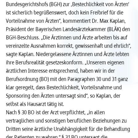
Bundesgerichtshofs (BGH) zur ‚Bestechlichkeit von Ärzten‘
Recht
Recht
ist sicherlich begrüßenswert, doch kein Freibrief für die
Vorteilnahme von Ärzten“, kommentiert Dr. Max Kaplan,
Service & Kontakt
Service & Kontakt
Präsident der Bayerischen Landesärztekammer (BLÄK) den
BGH-Beschluss. „Die Ärztinnen und Ärzte arbeiten bis auf
vereinzelte Ausnahmen korrekt, gewissenhaft und ehrlich“,
meineBLÄK
meineBLÄK
sagte Kaplan. Niedergelassene Ärztinnen und Ärzte lebten
ihre Berufsrealität gesetzeskonform. „Unserem eigenen
ärztlichen Interesse entsprechend, haben wir in der
Berufsordnung (BO) mit den Paragraphen 30 und 31 ganz
klar geregelt, dass Bestechlichkeit, Vorteilsnahme und
Sponsoring den Ärzten untersagt sind“, so Kaplan, der
selbst als Hausarzt tätig ist.
Nach § 30 BO ist der Arzt verpflichtet, „in allen
vertraglichen und sonstigen beruflichen Beziehungen zu
Dritten seine ärztliche Unabhängigkeit für die Behandlung
der Patienten zu wahren.“ § 31 BO untersagt die