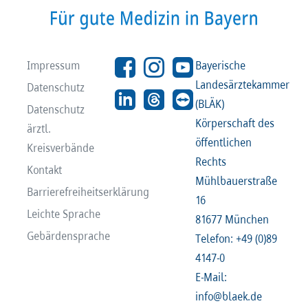
Impressum
Bayerische
Landesärztekammer
Datenschutz
(BLÄK)
Datenschutz
Körperschaft des
ärztl.
öffentlichen
Kreisverbände
Rechts
Kontakt
Mühlbauerstraße
Barrierefreiheitserklärung
16
Leichte Sprache
81677 München
Gebärdensprache
Telefon: +49 (0)89
4147-0
E-Mail:
info@blaek.de