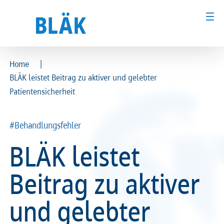
|
Home
BLÄK leistet Beitrag zu aktiver und gelebter
Ärztinnen und Ärzte
Ärztinnen und Ärzte
Patientensicherheit
MFA & Fachpersonal
MFA & Fachpersonal
#Behandlungsfehler
Patientinnen und Patienten
Patientinnen und Patienten
BLÄK leistet
Kammer & Politik
Kammer & Politik
Beitrag zu aktiver
Presse
Presse
und gelebter
Karriere
Karriere