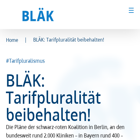
|
BLÄK: Tarifpluralität beibehalten!
Home
Ärztinnen und Ärzte
Ärztinnen und Ärzte
#Tarifpluralismus
MFA & Fachpersonal
MFA & Fachpersonal
BLÄK:
Patientinnen und Patienten
Patientinnen und Patienten
Tarifpluralität
Kammer & Politik
Kammer & Politik
beibehalten!
Presse
Presse
Die Pläne der schwarz-roten Koalition in Berlin, an den
Karriere
Karriere
bundesweit rund 2.000 Kliniken – in Bayern rund 400 –