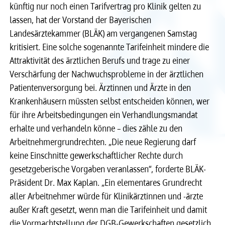
künftig nur noch einen Tarifvertrag pro Klinik gelten zu
Recht
Recht
lassen, hat der Vorstand der Bayerischen
Landesärztekammer (BLÄK) am vergangenen Samstag
kritisiert. Eine solche sogenannte Tarifeinheit mindere die
Service & Kontakt
Service & Kontakt
Attraktivität des ärztlichen Berufs und trage zu einer
Verschärfung der Nachwuchsprobleme in der ärztlichen
meineBLÄK
meineBLÄK
Patientenversorgung bei. Ärztinnen und Ärzte in den
Krankenhäusern müssten selbst entscheiden können, wer
für ihre Arbeitsbedingungen ein Verhandlungsmandat
erhalte und verhandeln könne – dies zähle zu den
Arbeitnehmergrundrechten. „Die neue Regierung darf
keine Einschnitte gewerkschaftlicher Rechte durch
gesetzgeberische Vorgaben veranlassen“, forderte BLÄK-
Präsident Dr. Max Kaplan. „Ein elementares Grundrecht
aller Arbeitnehmer würde für Klinikärztinnen und -ärzte
außer Kraft gesetzt, wenn man die Tarifeinheit und damit
die Vormachtstellung der DGB-Gewerkschaften gesetzlich