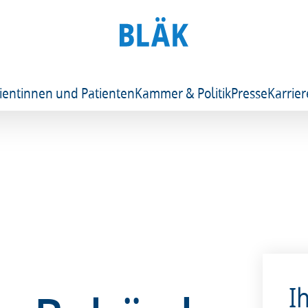
ientinnen und Patienten
Kammer & Politik
Presse
Karrier
I