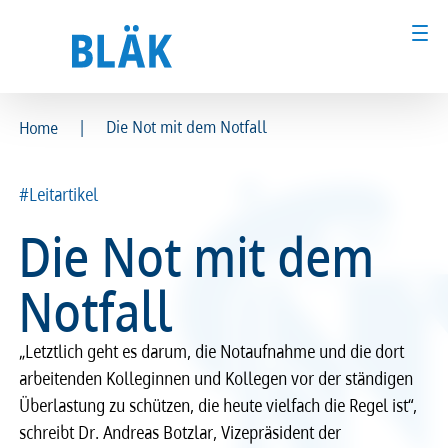
|
Die Not mit dem Notfall
Home
Ärztinnen und Ärzte
Ärztinnen und Ärzte
#Leitartikel
MFA & Fachpersonal
MFA & Fachpersonal
Die Not mit dem
Patientinnen und Patienten
Patientinnen und Patienten
Notfall
Kammer & Politik
Kammer & Politik
„Letztlich geht es darum, die Notaufnahme und die dort
Presse
Presse
arbeitenden Kolleginnen und Kollegen vor der ständigen
Überlastung zu schützen, die heute vielfach die Regel ist“,
Karriere
Karriere
schreibt Dr. Andreas Botzlar, Vizepräsident der