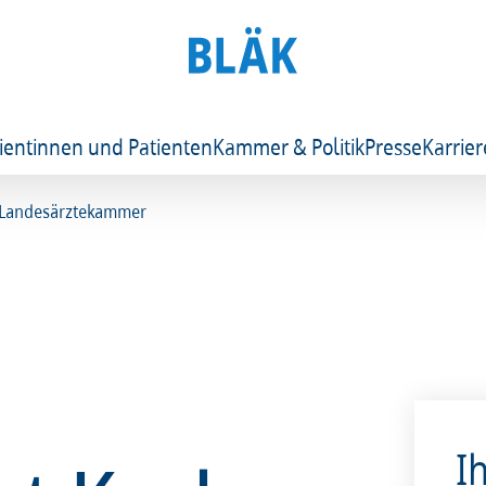
ientinnen und Patienten
Kammer & Politik
Presse
Karrier
n Landesärztekammer
I