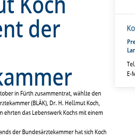
ut Koch
nt der
Ko
Pr
La
ekammer
Tel
E-M
Oktober in Fürth zusammentrat, wählte den
rztekammer (BLÄK), Dr. H. Hellmut Koch,
en ehrten das Lebenswerk Kochs mit einem
stands der Bundesärztekammer hat sich Koch