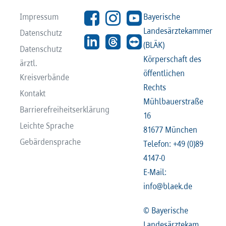
Impressum
Bayerische
Landesärztekammer
Datenschutz
(BLÄK)
Datenschutz
Körperschaft des
ärztl.
öffentlichen
Kreisverbände
Rechts
Kontakt
Mühlbauerstraße
Barrierefreiheitserklärung
16
Leichte Sprache
81677 München
Gebärdensprache
Telefon: +49 (0)89
4147-0
E-Mail:
info@blaek.de
© Bayerische
Landesärztekam