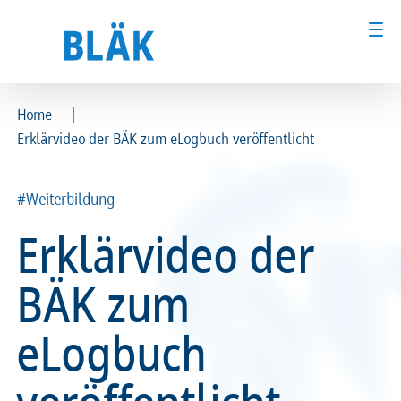
|
Home
Erklärvideo der BÄK zum eLogbuch veröffentlicht
Ärztinnen und Ärzte
Ärztinnen und Ärzte
MFA & Fachpersonal
MFA & Fachpersonal
#Weiterbildung
Erklärvideo der
Patientinnen und Patienten
Patientinnen und Patienten
BÄK zum
Kammer & Politik
Kammer & Politik
eLogbuch
Presse
Presse
Karriere
Karriere