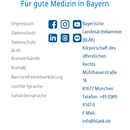
Impressum
Bayerische
Landesärztekammer
Datenschutz
(BLÄK)
Datenschutz
Körperschaft des
ärztl.
öffentlichen
Kreisverbände
Rechts
Kontakt
Mühlbauerstraße
Barrierefreiheitserklärung
16
Leichte Sprache
81677 München
Gebärdensprache
Telefon: +49 (0)89
4147-0
E-Mail:
info@blaek.de