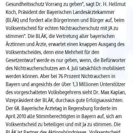
Gesundheitsschutz Vorrang zu geben“, sagt Dr. H. Hellmut
Recht
Recht
Koch, Präsident der Bayerischen Landesärztekammer
(BLÄK) und fordert alle Bürgerinnen und Bürger auf, beim
Service & Kontakt
Service & Kontakt
Volksentscheid für echten Nichtraucherschutz mit JA zu
stimmen“. Die BLÄK, die Vertretung aller bayerischen
Ärztinnen und Ärzte, erwartet einen knappen Ausgang des
meineBLÄK
meineBLÄK
Volksentscheides, denn eine Mehrheit für den
Gesetzentwurf werde es nur geben, wenn, die Befürworter
des Nichtraucherschutzes am 4. Juli tatsächlich mobilisiert
werden können. Aber bei 76 Prozent Nichtrauchern in
Bayern und angesichts der über 1,3 Millionen Unterstützer
des vorgeschalteten Volksbegehrens sieht Dr. Max Kaplan,
Vizepräsident der BLÄK, durchaus gute Erfolgsaussichten.
Der 68. Bayerische Ärztetag in Regensburg forderte im
April 2010 alle Stimmberechtigten in Bayern auf, sich am
Volksentscheid zu beteiligen und mit Ja zu stimmen. Die
BLÄK ist Partner des Aktionsbündnisses „Volksentscheid