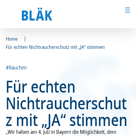
|
Home
Für echten Nichtraucherschutz mit „JA“ stimmen
Ärztinnen und Ärzte
Ärztinnen und Ärzte
MFA & Fachpersonal
MFA & Fachpersonal
#Rauchen
Für echten
Patientinnen und Patienten
Patientinnen und Patienten
Nichtraucherschut
Kammer & Politik
Kammer & Politik
z mit „JA“ stimmen
Presse
Presse
Karriere
Karriere
„Wir haben am 4. Juli in Bayern die Möglichkeit, dem