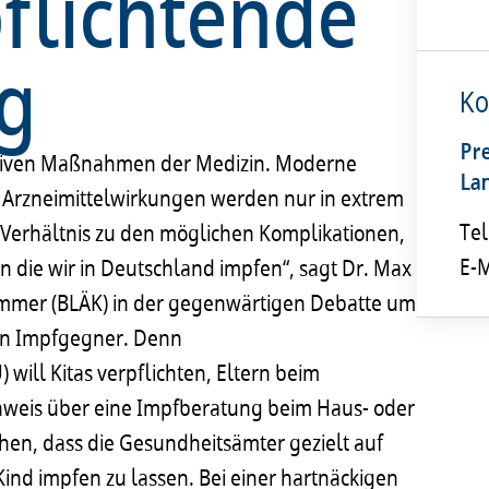
pflichtende
g
Ko
Pr
tiven Maßnahmen der Medizin. Moderne
La
e Arzneimittelwirkungen werden nur in extrem
Tel
 Verhältnis zu den möglichen Komplikationen,
E-M
 die wir in Deutschland impfen“, sagt Dr. Max
ammer (BLÄK) in der gegenwärtigen Debatte um
en Impfgegner. Denn
ill Kitas verpflichten, Eltern beim
weis über eine Impfberatung beim Haus- oder
ichen, dass die Gesundheitsämter gezielt auf
ind impfen zu lassen. Bei einer hartnäckigen