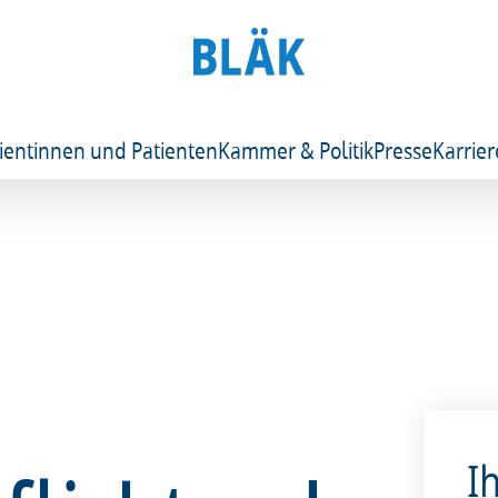
ientinnen und Patienten
Kammer & Politik
Presse
Karrier
I