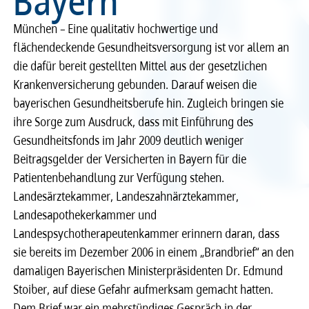
Bayern
Recht
Recht
München – Eine qualitativ hochwertige und
flächendeckende Gesundheitsversorgung ist vor allem an
Service & Kontakt
Service & Kontakt
die dafür bereit gestellten Mittel aus der gesetzlichen
Krankenversicherung gebunden. Darauf weisen die
meineBLÄK
meineBLÄK
bayerischen Gesundheitsberufe hin. Zugleich bringen sie
ihre Sorge zum Ausdruck, dass mit Einführung des
Gesundheitsfonds im Jahr 2009 deutlich weniger
Beitragsgelder der Versicherten in Bayern für die
Patientenbehandlung zur Verfügung stehen.
Landesärztekammer, Landeszahnärztekammer,
Landesapothekerkammer und
Landespsychotherapeutenkammer erinnern daran, dass
sie bereits im Dezember 2006 in einem „Brandbrief“ an den
damaligen Bayerischen Ministerpräsidenten Dr. Edmund
Stoiber, auf diese Gefahr aufmerksam gemacht hatten.
Dem Brief war ein mehrstündiges Gespräch in der