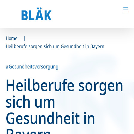
|
Home
Heilberufe sorgen sich um Gesundheit in Bayern
Ärztinnen und Ärzte
Ärztinnen und Ärzte
MFA & Fachpersonal
MFA & Fachpersonal
#Gesundheitsversorgung
Heilberufe sorgen
Patientinnen und Patienten
Patientinnen und Patienten
sich um
Kammer & Politik
Kammer & Politik
Gesundheit in
Presse
Presse
Karriere
Karriere