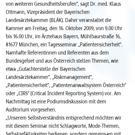
von weiteren Gesundheitsberufen“, sagt Dr. med. Klaus
Recht
Recht
Ottmann, Vizepräsident der Bayerischen
Landesärztekammer (BLÄK). Daher veranstaltet die
Kammer am Freitag, den 16. Oktober 2009, von 9.00 Uhr
Service & Kontakt
Service & Kontakt
bis 16.00 Uhr, im Ärztehaus Bayern, Mühlbaurstraße 16,
81677 München, ein Tagesseminar „Patientensicherheit“.
meineBLÄK
meineBLÄK
Namhafte Referentinnen und Referenten aus dem
Bundesgebiet und aus Österreich stellen Themen, wie
etwa „Gutachterstelle der Bayerischen
Landesärztekammer“, „Riskmanagement“,
„Patientensicherheit“, „Patientenanwaltsystem Österreich“
oder „CIRS“ (Critical Incident Reporting System) vor. Am
Nachmittag ist eine Podiumsdiskussion mit dem
Auditorium vorgesehen.
„Unserem Selbstverständnis entsprechend möchten wir
mit diesem Seminar nicht Schlagworte, Mode-Themen,
Selbstgefälligkeiten bedienen, sondern gemeinsam mit