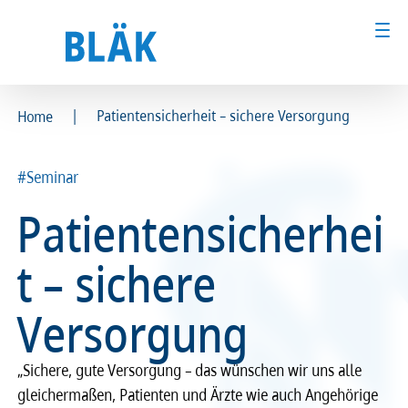
|
Patientensicherheit – sichere Versorgung
Home
Ärztinnen und Ärzte
Ärztinnen und Ärzte
#Seminar
MFA & Fachpersonal
MFA & Fachpersonal
Patientensicherhei
Patientinnen und Patienten
Patientinnen und Patienten
t – sichere
Kammer & Politik
Kammer & Politik
Versorgung
Presse
Presse
„Sichere, gute Versorgung – das wünschen wir uns alle
Karriere
Karriere
gleichermaßen, Patienten und Ärzte wie auch Angehörige