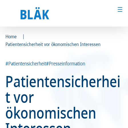
|
Home
Patientensicherheit vor ökonomischen Interessen
Ärztinnen und Ärzte
Ärztinnen und Ärzte
MFA & Fachpersonal
MFA & Fachpersonal
#Patientensicherheit
#Presseinformation
Patientensicherhei
Patientinnen und Patienten
Patientinnen und Patienten
t vor
Kammer & Politik
Kammer & Politik
ökonomischen
Presse
Presse
Karriere
Karriere