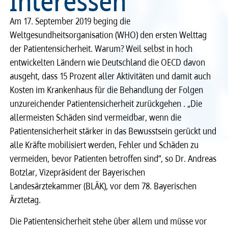
Interessen
Recht
Recht
Am 17. September 2019 beging die
Weltgesundheitsorganisation (WHO) den ersten Welttag
Service & Kontakt
Service & Kontakt
der Patientensicherheit. Warum? Weil selbst in hoch
entwickelten Ländern wie Deutschland die OECD davon
meineBLÄK
meineBLÄK
ausgeht, dass 15 Prozent aller Aktivitäten und damit auch
Kosten im Krankenhaus für die Behandlung der Folgen
unzureichender Patientensicherheit zurückgehen . „Die
allermeisten Schäden sind vermeidbar, wenn die
Patientensicherheit stärker in das Bewusstsein gerückt und
alle Kräfte mobilisiert werden, Fehler und Schäden zu
vermeiden, bevor Patienten betroffen sind“, so Dr. Andreas
Botzlar, Vizepräsident der Bayerischen
Landesärztekammer (BLÄK), vor dem 78. Bayerischen
Ärztetag.
Die Patientensicherheit stehe über allem und müsse vor