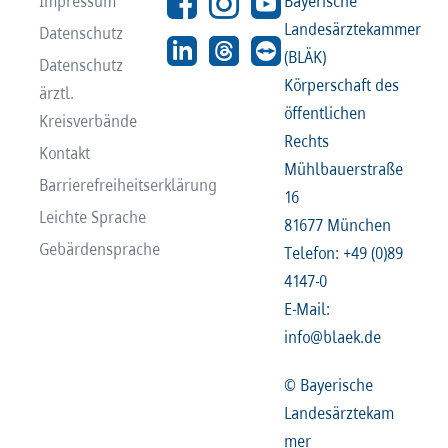
Impressum
Bayerische
Landesärztekammer
Datenschutz
(BLÄK)
Datenschutz
Körperschaft des
ärztl.
öffentlichen
Kreisverbände
Rechts
Kontakt
Mühlbauerstraße
Barrierefreiheitserklärung
16
Leichte Sprache
81677 München
Gebärdensprache
Telefon: +49 (0)89
4147-0
E-Mail:
info@blaek.de
© Bayerische
Landesärztekam
mer