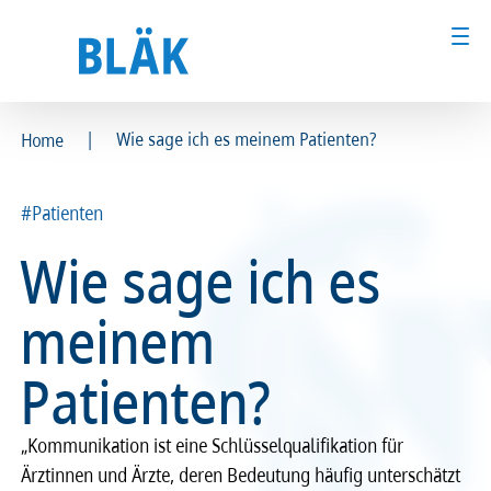
|
Wie sage ich es meinem Patienten?
Home
Ärztinnen und Ärzte
Ärztinnen und Ärzte
#Patienten
MFA & Fachpersonal
MFA & Fachpersonal
Wie sage ich es
Patientinnen und Patienten
Patientinnen und Patienten
meinem
Kammer & Politik
Kammer & Politik
Patienten?
Presse
Presse
„Kommunikation ist eine Schlüsselqualifikation für
Karriere
Karriere
Ärztinnen und Ärzte, deren Bedeutung häufig unterschätzt