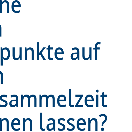
ine
n
spunkte auf
n
ssammelzeit
nen lassen?