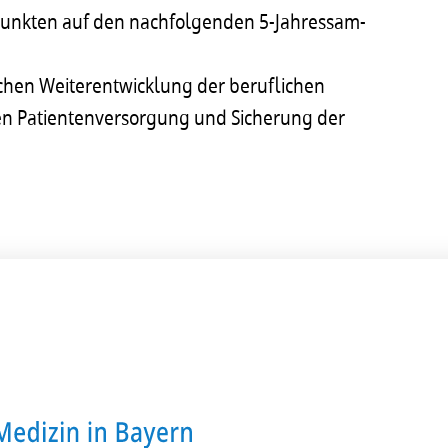
punk­ten auf den nach­fol­gen­den 5-Jahres­sam­
­chen Weiter­ent­wick­lung der beruf­li­chen
n Pati­en­ten­ver­sor­gung und Siche­rung der