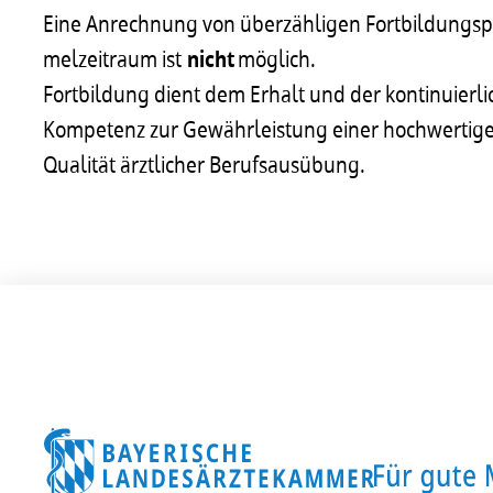
Eine Anrech­nung von über­zäh­li­gen Fort­bil­dungs­
mel­zeit­raum ist
nicht
möglich.
Fort­bil­dung dient dem Erhalt und der konti­nu­ier­li
Kompe­tenz zur Gewähr­leis­tung einer hoch­wer­ti­ge
Quali­tät ärzt­li­cher Berufs­aus­übung.