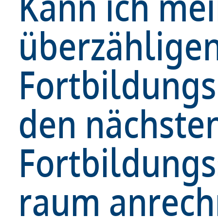
Kann ich me
überzählige
Fortbildung
den nächste
Fortbildung
raum anrech