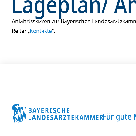
Lageplan/ A
Anfahrtsskiz­zen zur Baye­ri­schen Landes­ärz­te­ka
Reiter „
Kontakte
“.