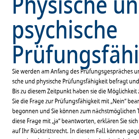
Physische u
psychische
Prüfungsfähi
Sie werden am Anfang des Prüfungs­ge­sprä­ches un
sche und physi­sche Prüfungs­fä­hig­keit befragt und
Bis zu diesem Zeit­punkt haben sie die Möglich­keit 
Sie die Frage zur Prüfungs­fä­hig­keit mit „Nein“ be
begon­nen und Sie können zum nächst­mög­li­chen 
diese Frage mit „ja“ beant­wor­ten, erklä­ren Sie sich
auf Ihr Rück­tritts­recht. In diesem Fall können ge