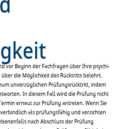
nd
gkeit
d vor Beginn der Fach­fra­gen über Ihre psychi­
 über die Möglich­keit des Rück­tritts belehrt.
zum unver­züg­li­chen Prüfungs­rück­tritt, indem
ant­wor­ten. In diesem Fall wird die Prüfung nicht
Termin erneut zur Prüfung antre­ten. Wenn Sie
 verbind­lich als prüfungs­fä­hig und verzich­ten
ge­be­nen­falls nach Abschluss der Prüfung