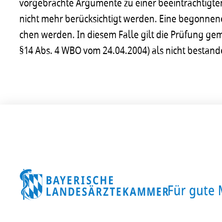
vorge­brachte Argu­mente zu einer beein­träch­tig­te
nicht mehr berück­sich­tigt werden. Eine begon­nen
chen werden. In diesem Falle gilt die Prüfung g
§14 Abs. 4 WBO vom 24.04.2004) als nicht bestan­d