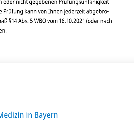
n oder nicht gege­be­nen Prüfungs­un­fä­hig­keit
e Prüfung kann von Ihnen jeder­zeit abge­bro­
emäß §14 Abs. 5 WBO vom 16.10.2021 (oder nach
en.