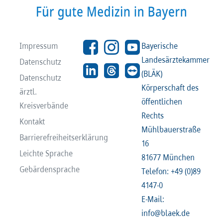
Impressum
Bayerische
Landesärztekammer
Datenschutz
(BLÄK)
Datenschutz
Körperschaft des
ärztl.
öffentlichen
Kreisverbände
Rechts
Kontakt
Mühlbauerstraße
Barrierefreiheitserklärung
16
Leichte Sprache
81677 München
Gebärdensprache
Telefon: +49 (0)89
4147-0
E-Mail:
info@blaek.de