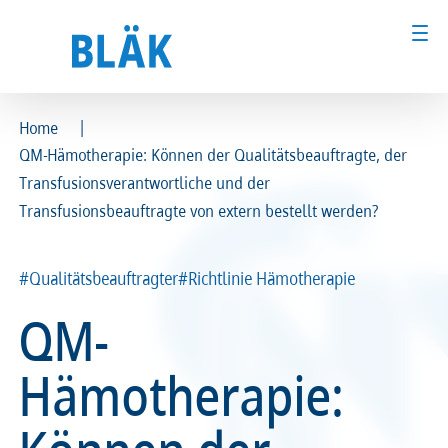
|
Home
QM-Hämotherapie: Können der Qualitätsbeauftragte, der
Ärztinnen und Ärzte
Ärztinnen und Ärzte
Transfusionsverantwortliche und der
Transfusionsbeauftragte von extern bestellt werden?
MFA & Fachpersonal
MFA & Fachpersonal
Patientinnen und Patienten
Patientinnen und Patienten
#Qualitätsbeauftragter
#Richtlinie Hämotherapie
QM-
Kammer & Politik
Kammer & Politik
Hämotherapie:
Presse
Presse
Karriere
Karriere