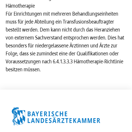
Hämo­the­ra­pie
Für Einrich­tun­gen mit mehre­ren Behand­lungs­ein­hei­ten
muss für jede Abtei­lung ein Trans­fu­si­ons­be­auf­trag­ter
bestellt werden. Dem kann nicht durch das Heran­zie­hen
von exter­nem Sach­ver­stand entspro­chen werden. Dies hat
beson­ders für nieder­ge­las­sene Ärztin­nen und Ärzte zur
Folge, dass sie zumin­dest eine der Quali­fi­ka­ti­o­nen oder
Voraus­set­zun­gen nach 6.4.1.3.3.3 Hämo­the­ra­pie-Richt­li­nie
besit­zen müssen.