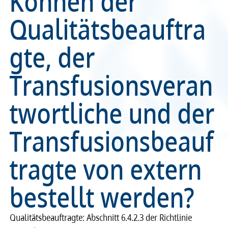
Können der
Qualitätsbeauftra
Recht
Recht
gte, der
Service & Kontakt
Service & Kontakt
Transfusionsveran
meineBLÄK
meineBLÄK
twortliche und der
Transfusionsbeauf
tragte von extern
bestellt werden?
Quali­täts­be­auf­tragte: Abschnitt 6.4.2.3 der Richt­li­nie