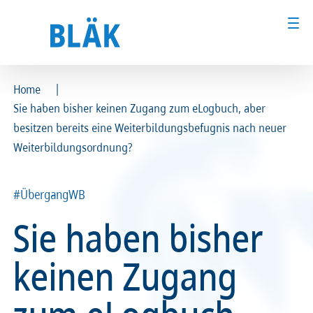
|
Home
Sie haben bisher keinen Zugang zum eLogbuch, aber
Ärztinnen und Ärzte
Ärztinnen und Ärzte
besitzen bereits eine Weiterbildungsbefugnis nach neuer
Weiterbildungsordnung?
MFA & Fachpersonal
MFA & Fachpersonal
Patientinnen und Patienten
Patientinnen und Patienten
#ÜbergangWB
Sie haben bisher
Kammer & Politik
Kammer & Politik
keinen Zugang
Presse
Presse
Karriere
Karriere