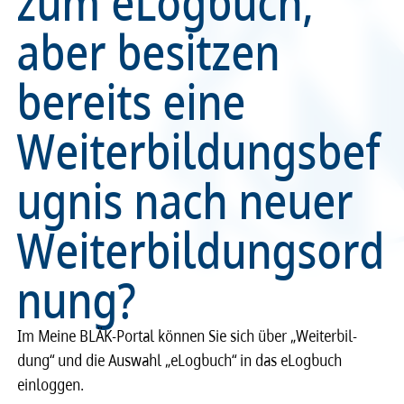
zum eLogbuch,
aber besitzen
Recht
Recht
bereits eine
Service & Kontakt
Service & Kontakt
Weiterbildungsbef
meineBLÄK
meineBLÄK
ugnis nach neuer
Weiterbildungsord
nung?
Im Meine BLÄK-Portal können Sie sich über „Wei­ter­bil­
dung“ und die Auswahl „eLog­buch“ in das eLog­buch
einlog­gen.