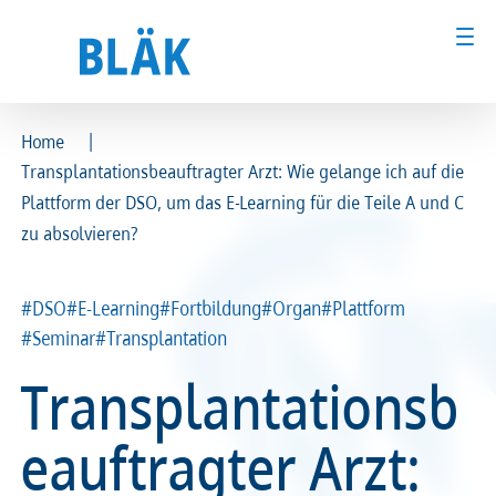
|
Home
Transplantationsbeauftragter Arzt: Wie gelange ich auf die
Ärztinnen und Ärzte
Ärztinnen und Ärzte
Plattform der DSO, um das E-Learning für die Teile A und C
zu absolvieren?
MFA & Fachpersonal
MFA & Fachpersonal
Patientinnen und Patienten
Patientinnen und Patienten
#DSO
#E-Learning
#Fortbildung
#Organ
#Plattform
#Seminar
#Transplantation
Kammer & Politik
Kammer & Politik
Transplantationsb
Presse
Presse
eauftragter Arzt:
Karriere
Karriere