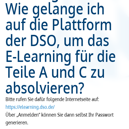
Wie gelange ich
Recht
Recht
auf die Plattform
Service & Kontakt
Service & Kontakt
der DSO, um das
meineBLÄK
meineBLÄK
E-Learning für die
Teile A und C zu
absolvieren?
Bitte rufen Sie dafür folgende Inter­netseite auf:
https://elear­ning.dso.de/
Über „Anmel­den“ können Sie dann selbst Ihr Pass­wort
gene­rie­ren.