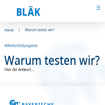
|
Warum testen wir?
Home
Ärztinnen und Ärzte
Ärztinnen und Ärzte
#Weiterbildungstest
MFA & Fachpersonal
MFA & Fachpersonal
Warum testen wir?
Patientinnen und Patienten
Patientinnen und Patienten
Hier die Antwort…
Kammer & Politik
Kammer & Politik
Presse
Presse
Karriere
Karriere