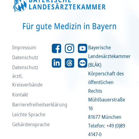
Recht
Recht
Service & Kontakt
Service & Kontakt
meineBLÄK
meineBLÄK
Impressum
Bayerische
Landesärztekammer
Datenschutz
(BLÄK)
Datenschutz
Körperschaft des
ärztl.
öffentlichen
Kreisverbände
Rechts
Kontakt
Mühlbauerstraße
Barrierefreiheitserklärung
16
Leichte Sprache
81677 München
Gebärdensprache
Telefon: +49 (0)89
4147-0