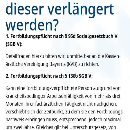
dieser verlängert
Recht
Recht
werden?
Service & Kontakt
Service & Kontakt
1. Fort­bil­dungs­pflicht nach § 95d Sozi­al­ge­setz­buch V
meineBLÄK
meineBLÄK
(SGB V):
Detail­fra­gen hierzu bitten wir, unmit­tel­bar an die Kassen­
ärzt­li­che Verei­ni­gung Bayerns (KVB) zu rich­ten.
2. Fort­bil­dungs­pflicht nach § 136b SGB V:
Kann eine fort­bil­dungs­ver­pflich­tete Person aufgrund von
krank­heits­be­ding­ter Arbeits­un­fä­hig­keit von mehr als drei
Mona­ten ihrer fach­ärzt­li­chen Tätig­keit nicht nach­ge­hen,
verschiebt sich der Zeit­punkt, zu dem sie den Fort­bil­dungs­
nach­weis erbrin­gen muss, entspre­chend, jedoch maxi­mal
um zwei Jahre. Glei­ches gilt bei Unter­schutz­ge­setz, von