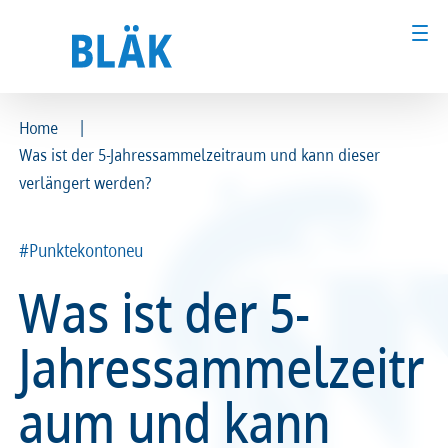
|
Home
Was ist der 5-Jahressammelzeitraum und kann dieser
Ärztinnen und Ärzte
Ärztinnen und Ärzte
verlängert werden?
MFA & Fachpersonal
MFA & Fachpersonal
#Punktekontoneu
Patientinnen und Patienten
Patientinnen und Patienten
Was ist der 5-
Kammer & Politik
Kammer & Politik
Jahressammelzeitr
Presse
Presse
aum und kann
Karriere
Karriere