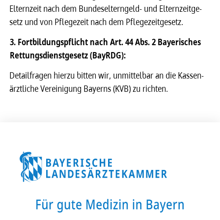
Eltern­zeit nach dem Bundes­el­tern­geld- und Eltern­zeit­ge­
setz und von Pfle­ge­zeit nach dem Pfle­ge­zeit­ge­setz.
3. Fort­bil­dungs­pflicht nach Art. 44 Abs. 2 Baye­ri­sches
Rettungs­dienst­ge­setz (BayRDG):
Detail­fra­gen hierzu bitten wir, unmit­tel­bar an die Kassen­
ärzt­li­che Verei­ni­gung Bayerns (KVB) zu rich­ten.