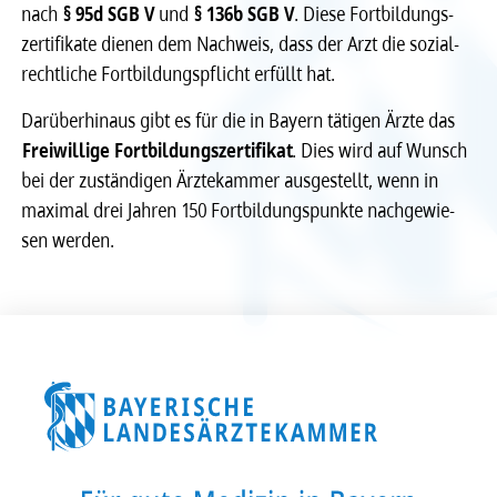
nach
§ 95d SGB V
und
§ 136b SGB V
. Diese Fort­bil­dungs­
Recht
Recht
zer­ti­fi­kate dienen dem Nach­weis, dass der Arzt die sozi­al­
recht­li­che Fort­bil­dungs­pflicht erfüllt hat.
Service & Kontakt
Service & Kontakt
Darüber­hin­aus gibt es für die in Bayern täti­gen Ärzte das
Frei­wil­lige Fort­bil­dungs­zer­ti­fi­kat
. Dies wird auf Wunsch
meineBLÄK
meineBLÄK
bei der zustän­di­gen Ärzte­kam­mer ausge­stellt, wenn in
maxi­mal drei Jahren 150 Fort­bil­dungs­punkte nach­ge­wie­
sen werden.