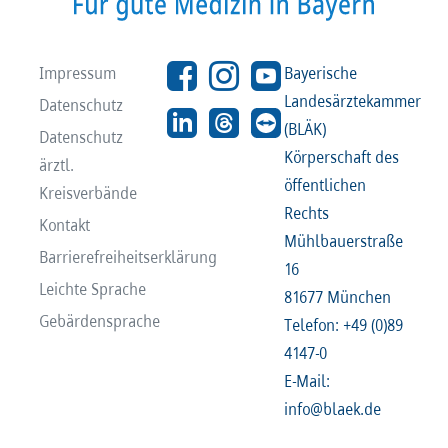
Impressum
Bayerische
Landesärztekammer
Datenschutz
(BLÄK)
Datenschutz
Körperschaft des
ärztl.
öffentlichen
Kreisverbände
Rechts
Kontakt
Mühlbauerstraße
Barrierefreiheitserklärung
16
Leichte Sprache
81677 München
Gebärdensprache
Telefon: +49 (0)89
4147-0
E-Mail:
info@blaek.de