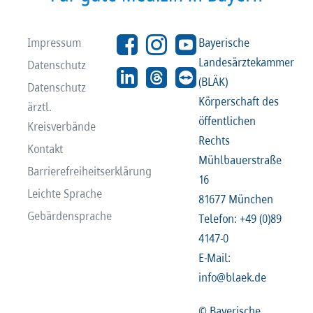
Impressum
Bayerische
Landesärztekammer
Datenschutz
(BLÄK)
Datenschutz
Körperschaft des
ärztl.
öffentlichen
Kreisverbände
Rechts
Kontakt
Mühlbauerstraße
Barrierefreiheitserklärung
16
Leichte Sprache
81677 München
Gebärdensprache
Telefon: +49 (0)89
4147-0
E-Mail:
info@blaek.de
© Bayerische