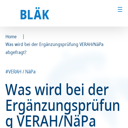
|
Home
Was wird bei der Ergänzungsprüfung VERAH/NäPa
Ärztinnen und Ärzte
Ärztinnen und Ärzte
abgefragt?
MFA & Fachpersonal
MFA & Fachpersonal
#VERAH / NäPa
Patientinnen und Patienten
Patientinnen und Patienten
Was wird bei der
Kammer & Politik
Kammer & Politik
Ergänzungsprüfun
Presse
Presse
g VERAH/NäPa
Karriere
Karriere