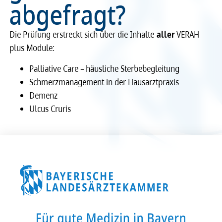
abgefragt?
Recht
Recht
Die Prüfung erstreckt sich über die Inhalte
aller
VERAH
Service & Kontakt
Service & Kontakt
plus Module:
Pallia­tive Care – häus­li­che Ster­be­be­glei­tung
meineBLÄK
meineBLÄK
Schmerz­ma­na­ge­ment in der Haus­a­rzt­pra­xis
Demenz
Ulcus Cruris