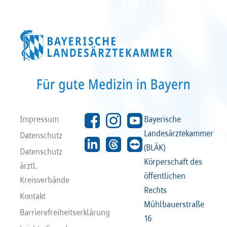
Recht
Recht
Service & Kontakt
Service & Kontakt
meineBLÄK
meineBLÄK
Impressum
Bayerische
Landesärztekammer
Datenschutz
(BLÄK)
Datenschutz
Körperschaft des
ärztl.
öffentlichen
Kreisverbände
Rechts
Kontakt
Mühlbauerstraße
Barrierefreiheitserklärung
16