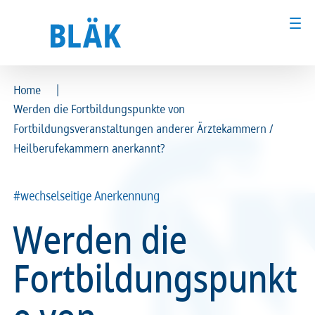
|
Home
Werden die Fortbildungspunkte von
Ärztinnen und Ärzte
Ärztinnen und Ärzte
Fortbildungsveranstaltungen anderer Ärztekammern /
Heilberufekammern anerkannt?
MFA & Fachpersonal
MFA & Fachpersonal
Patientinnen und Patienten
Patientinnen und Patienten
#wechselseitige Anerkennung
Werden die
Kammer & Politik
Kammer & Politik
Fortbildungspunkt
Presse
Presse
Karriere
Karriere