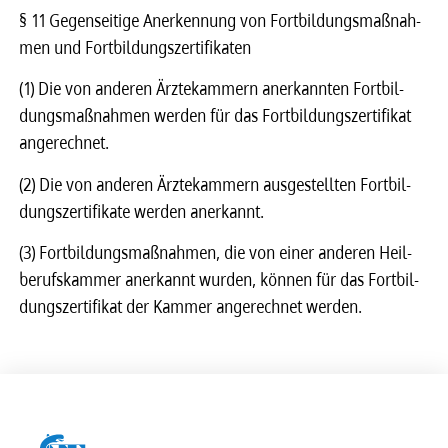
§ 11 Gegen­sei­tige Aner­ken­nung von Fort­bil­dungs­maß­nah­
men und Fort­bil­dungs­zer­ti­fi­ka­ten
(1) Die von ande­ren Ärzte­­kam­­mern aner­­kann­ten Fort­­bil­­
dungs­­­maß­­nah­­men werden für das Fort­­bil­­dungs­­­zer­ti­­fi­­kat
ange­rech­­net.
(2) Die von ande­ren Ärzte­­kam­­mern ausge­­stell­ten Fort­­bil­­
dungs­­­zer­ti­­fi­­kate werden aner­­kannt.
(3) Fort­­bil­­dungs­­­maß­­nah­­men, die von einer ande­ren Heil­­
be­­rufs­­kam­­mer aner­­kannt wurden, können für das Fort­­bil­­
dungs­­­zer­ti­­fi­­kat der Kammer ange­rech­­net werden.