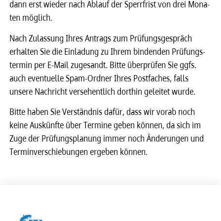
dann erst wieder nach Ablauf der Sperr­frist von drei Mona­
ten möglich.
Nach Zulas­sung Ihres Antrags zum Prüfungs­ge­spräch
erhal­ten Sie die Einla­dung zu Ihrem binden­den Prüfungs­
ter­min per E-Mail zuge­sandt. Bitte über­prü­fen Sie ggfs.
auch even­tu­elle Spam-Ordner Ihres Post­fa­ches, falls
unsere Nach­richt verse­hent­lich dort­hin gelei­tet wurde.
Bitte haben Sie Verständ­nis dafür, dass wir vorab noch
keine Auskünfte über Termine geben können, da sich im
Zuge der Prüfungs­pla­nung immer noch Ände­run­gen und
Termin­ver­schie­bun­gen erge­ben können.