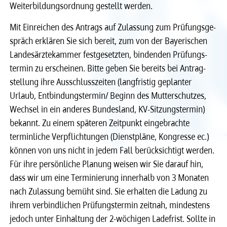
Weiter­bil­dungs­ord­nung gestellt werden.
Recht
Recht
Mit Einrei­chen des Antrags auf Zulas­sung zum Prüfungs­ge­
spräch erklä­ren Sie sich bereit, zum von der Baye­ri­schen
Service & Kontakt
Service & Kontakt
Landes­ärz­te­kam­mer fest­ge­setz­ten, binden­den Prüfungs­
ter­min zu erschei­nen. Bitte geben Sie bereits bei Antrag­
meineBLÄK
meineBLÄK
stel­lung ihre Ausschluss­zei­ten (lang­fris­tig geplan­ter
Urlaub, Entbin­dungs­ter­min/ Beginn des Mutter­schut­zes,
Wech­sel in ein ande­res Bundes­land, KV-Sitzungs­ter­min)
bekannt. Zu einem späte­ren Zeit­punkt einge­brachte
termin­li­che Verpflich­tun­gen (Dienst­pläne, Kongresse ec.)
können von uns nicht in jedem Fall berück­sich­tigt werden.
Für ihre persön­li­che Planung weisen wir Sie darauf hin,
dass wir um eine Termi­nie­rung inner­halb von 3 Mona­ten
nach Zulas­sung bemüht sind. Sie erhal­ten die Ladung zu
ihrem verbind­li­chen Prüfungs­ter­min zeit­nah, mindes­tens
jedoch unter Einhal­tung der 2-wöchi­gen Lade­frist. Sollte in