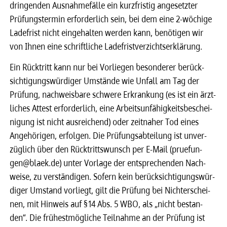
drin­gen­den Ausnah­me­fälle ein kurz­fris­tig ange­setz­ter
Prüfungs­ter­min erfor­der­lich sein, bei dem eine 2-wöchige
Lade­frist nicht einge­hal­ten werden kann, benö­ti­gen wir
von Ihnen eine schrift­li­che Lade­frist­ver­zichts­er­klä­rung.
Ein Rück­tritt kann nur bei Vorlie­gen beson­de­rer berück­
sich­ti­gungs­wür­di­ger Umstände wie Unfall am Tag der
Prüfung, nach­weis­bare schwere Erkran­kung (es ist ein ärzt­
li­ches Attest erfor­der­lich, eine Arbeits­un­fä­hig­keits­be­schei­
ni­gung ist nicht ausrei­chend) oder zeit­na­her Tod eines
Ange­hö­ri­gen, erfol­gen. Die Prüfungs­ab­tei­lung ist unver­
züg­lich über den Rück­tritts­wunsch per E-Mail (prue­fun­
gen@blaek.de) unter Vorlage der entspre­chen­den Nach­
weise, zu verstän­di­gen. Sofern kein berück­sich­ti­gungs­wür­
di­ger Umstand vorliegt, gilt die Prüfung bei Nicht­er­schei­
nen, mit Hinweis auf §14 Abs. 5 WBO, als „nicht bestan­
den“. Die frühest­mög­li­che Teil­nahme an der Prüfung ist