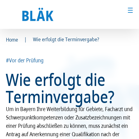
|
Wie erfolgt die Terminvergabe?
Home
Ärztinnen und Ärzte
Ärztinnen und Ärzte
#Vor der Prüfung
MFA & Fachpersonal
MFA & Fachpersonal
Wie erfolgt die
Patientinnen und Patienten
Patientinnen und Patienten
Terminvergabe?
Kammer & Politik
Kammer & Politik
Um in Bayern Ihre Weiter­bil­dung für Gebiete, Fach­a­rzt und
Presse
Presse
Schwer­punkt­kom­pe­ten­zen oder Zusatz­be­zeich­nun­gen mit
einer Prüfung abschlie­ßen zu können, muss zunächst ein
Karriere
Karriere
Antrag auf Aner­ken­nung einer Quali­fi­ka­tion nach der