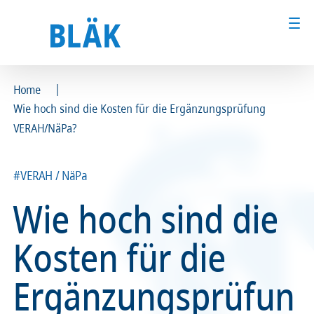
|
Home
Wie hoch sind die Kosten für die Ergänzungsprüfung
Ärztinnen und Ärzte
Ärztinnen und Ärzte
VERAH/NäPa?
MFA & Fachpersonal
MFA & Fachpersonal
#VERAH / NäPa
Patientinnen und Patienten
Patientinnen und Patienten
Wie hoch sind die
Kammer & Politik
Kammer & Politik
Kosten für die
Presse
Presse
Ergänzungsprüfun
Karriere
Karriere