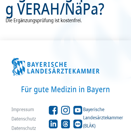
g VERAH/NäPa?
Recht
Recht
Die Ergän­zungs­prü­fung ist kosten­frei.
Service & Kontakt
Service & Kontakt
meineBLÄK
meineBLÄK
Impressum
Bayerische
Landesärztekammer
Datenschutz
(BLÄK)
Datenschutz