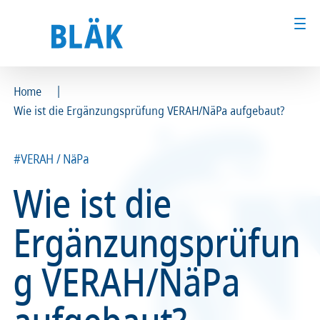
|
Home
Wie ist die Ergänzungsprüfung VERAH/NäPa aufgebaut?
Ärztinnen und Ärzte
Ärztinnen und Ärzte
MFA & Fachpersonal
MFA & Fachpersonal
#VERAH / NäPa
Wie ist die
Patientinnen und Patienten
Patientinnen und Patienten
Ergänzungsprüfun
Kammer & Politik
Kammer & Politik
g VERAH/NäPa
Presse
Presse
Karriere
Karriere