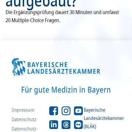
aufgebaut?
Recht
Recht
Die Ergän­zungs­prü­fung dauert 30 Minu­ten und umfasst
20 Multi­ple-Choice Fragen.
Service & Kontakt
Service & Kontakt
meineBLÄK
meineBLÄK
Impressum
Bayerische
Landesärztekammer
Datenschutz
(BLÄK)
Datenschutz