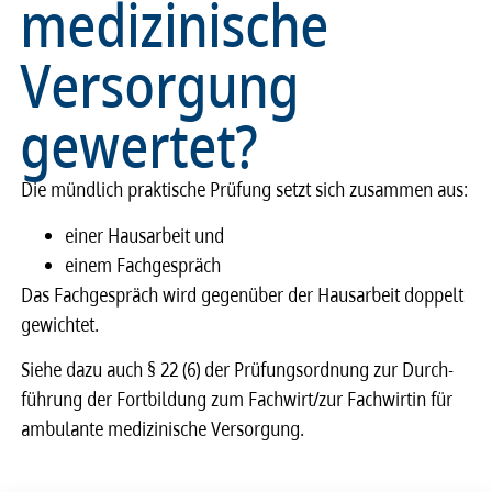
medizinische
Versorgung
gewertet?
Die münd­lich prak­ti­sche Prüfung setzt sich zusam­men aus:
einer Haus­a­r­beit und
einem Fach­ge­spräch
Das Fach­ge­spräch wird gegen­über der Haus­a­r­beit doppelt
gewich­tet.
Siehe dazu auch § 22 (6) der Prüfungs­ord­nung zur Durch­
füh­rung der Fort­bil­dung zum Fach­wirt/zur Fach­wir­tin für
ambu­lante medi­zi­ni­sche Versor­gung.