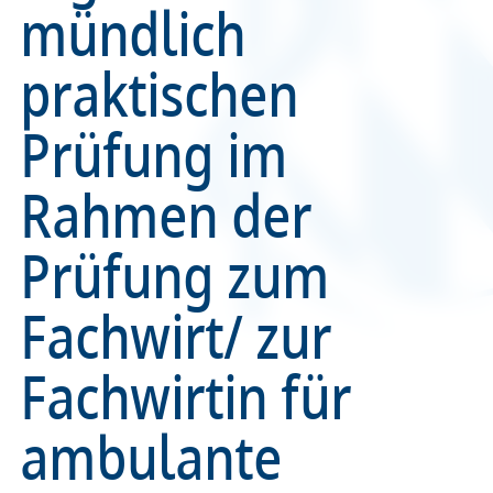
mündlich
Recht
Recht
praktischen
Service & Kontakt
Service & Kontakt
Prüfung im
meineBLÄK
meineBLÄK
Rahmen der
Prüfung zum
Fachwirt/ zur
Fachwirtin für
ambulante