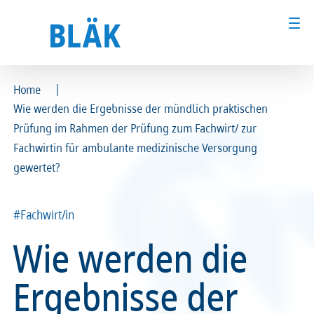
|
Home
Wie werden die Ergebnisse der mündlich praktischen
Ärztinnen und Ärzte
Ärztinnen und Ärzte
Prüfung im Rahmen der Prüfung zum Fachwirt/ zur
Fachwirtin für ambulante medizinische Versorgung
MFA & Fachpersonal
MFA & Fachpersonal
gewertet?
Patientinnen und Patienten
Patientinnen und Patienten
#Fachwirt/in
Kammer & Politik
Kammer & Politik
Wie werden die
Presse
Presse
Ergebnisse der
Karriere
Karriere